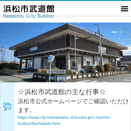
☆浜松市武道館の主な行事☆
浜松市公式ホームページでご確認いただけ
ます。
https://www.city.hamamatsu.shizuoka.jp/c-machi/c-
budou/r8schedule.html