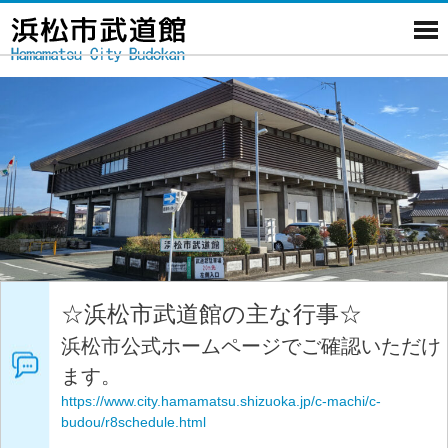
☆浜松市武道館の主な行事☆
浜松市公式ホームページでご確認いただけ
ます。
https://www.city.hamamatsu.shizuoka.jp/c-machi/c-
budou/r8schedule.html