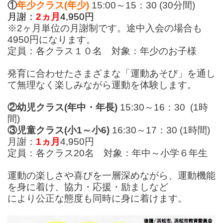
①
年少ク
ラス(年少)
15:00～15：30 (30分間)
月謝：
2ヵ月
4,950円
※2ヶ月単位の月謝制です。途中入会の場合も
4950円になります。
定員：各クラス１０名 対象：年少のお子様
発育に合わせたさまざまな「運動あそび」を通し
て
無理なく楽しみながら運動を体験します。
②幼児
クラス(年中・年長)
15:30～16：30 (1時
間)
③児童クラス(小1～小6)
16:30～17：30 (1時間)
月謝：
1ヵ月
4,950円
定員：各クラス20名 対象：年中～小学６年生
運動の楽しさや喜びを一層深めながら、運動機能
を身に着け、協力・応援・励ましなど
により公正な態度も同時に身に着けます。