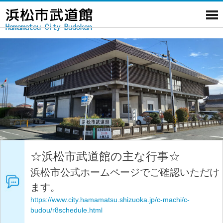
☆浜松市武道館の主な行事☆
浜松市公式ホームページでご確認いただけ
ます。
https://www.city.hamamatsu.shizuoka.jp/c-machi/c-
budou/r8schedule.html