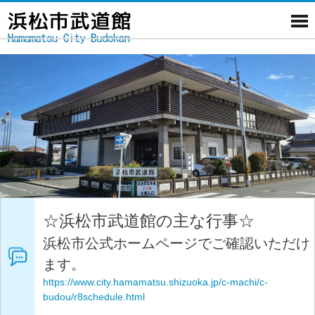
☆浜松市武道館の主な行事☆
浜松市公式ホームページでご確認いただけ
ます。
https://www.city.hamamatsu.shizuoka.jp/c-machi/c-
budou/r8schedule.html