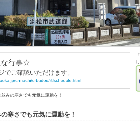
「
主な行事☆
し
ジでご確認いただけます。
zuoka.jp/c-machi/c-budou/r8schedule.html
走並みの寒さでも元気に運動を！
みの寒さでも元気に運動を！