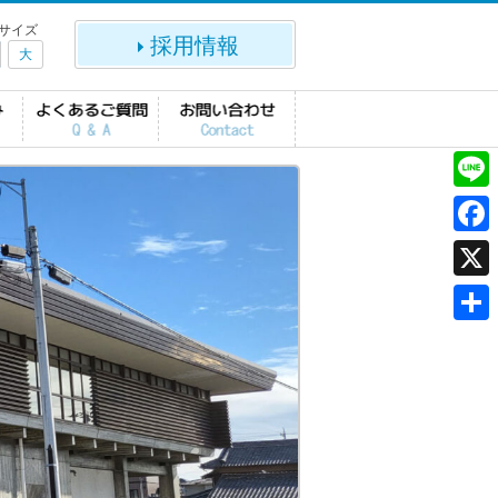
サイズ
採用情報
大
L
i
F
n
a
X
e
c
共
e
有
b
o
o